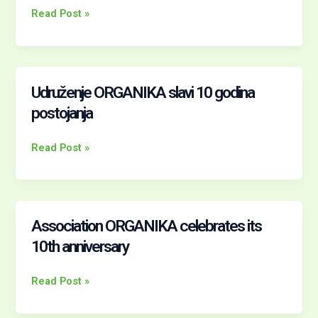
të
Read Post »
biznesit
dhe
të
prezencës
Udruženje ORGANIKA slavi 10 godina
Udruženje
online
ORGANIKA
postojanja
slavi
10
Read Post »
godina
postojanja
Association ORGANIKA celebrates its
Association
ORGANIKA
10th anniversary
celebrates
its
Read Post »
10th
anniversary