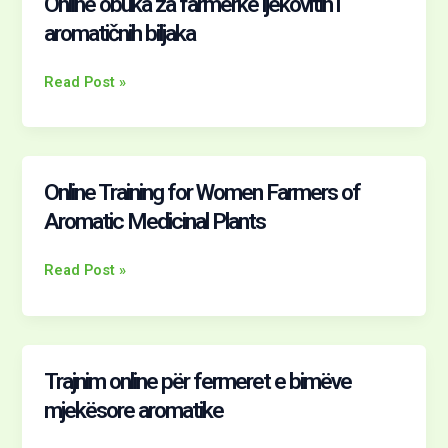
Online obuka za farmerke ljekovitih i
Online
Prill
obuka
aromatičnih biljaka
2023
za
farmerke
Read Post »
ljekovitih
i
aromatičnih
biljaka
Online Training for Women Farmers of
Online
Training
Aromatic Medicinal Plants
for
Women
Read Post »
Farmers
of
Aromatic
Medicinal
Trajnim online për fermeret e bimëve
Trajnim
Plants
online
mjekësore aromatike
për