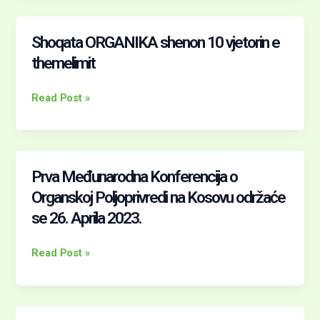
Shoqata ORGANIKA shenon 10 vjetorin e
Shoqata
ORGANIKA
themelimit
shenon
10
Read Post »
vjetorin
e
themelimit
Prva Međunarodna Konferencija o
Prva
Međunarodna
Organskoj Poljoprivredi na Kosovu održaće
Konferencija
se 26. Aprila 2023.
o
Organskoj
Read Post »
Poljoprivredi
na
Kosovu
održaće