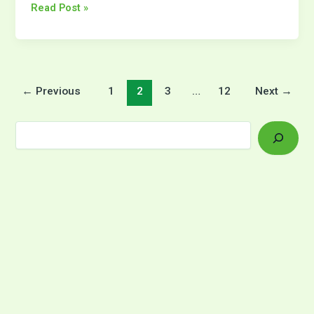
fermeret
Read Post »
e
bimëve
mjekësore
aromatike
←
Previous
1
2
3
…
12
Next
→