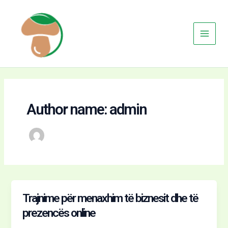
Kërko
Skip
Main
to
Menu
content
Author name: admin
Trajnime për menaxhim të biznesit dhe të
Trajnime
për
prezencës online
menaxhim