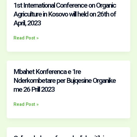
se
1st International Conference on Organic
1st
26.
International
Agriculture in Kosovo will held on 26th of
Aprila
Conference
April, 2023
2023.
on
Organic
Read Post »
Agriculture
in
Kosovo
will
held
Mbahet Konferenca e 1re
Mbahet
on
Konferenca
Nderkombetare per Bujqesine Organike
26th
e
me 26 Prill 2023
of
1re
April,
Nderkombetare
Read Post »
2023
per
Bujqesine
Organike
me
26