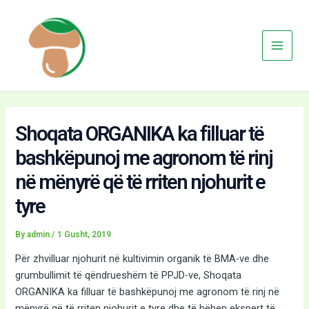
Skip
Main
to
Menu
content
Shoqata ORGANIKA ka filluar të
bashkëpunoj me agronom të rinj
në mënyrë që të rriten njohurit e
tyre
By
admin
/
1 Gusht, 2019
Për zhvilluar njohurit në kultivimin organik të BMA-ve dhe
grumbullimit të qëndrueshëm të PPJD-ve, Shoqata
ORGANIKA ka filluar të bashkëpunoj me agronom të rinj në
mënyrë që të rriten njohurit e tyre dhe të bëhen ekspert të