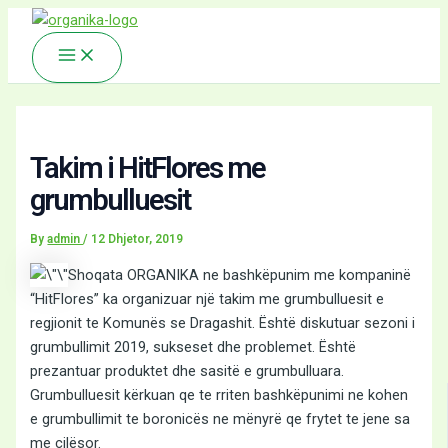
Main
Skip
Menu
to
content
Takim i HitFlores me
grumbulluesit
By
admin
/
12 Dhjetor, 2019
Shoqata ORGANIKA ne bashkëpunim me kompaninë
“HitFlores” ka organizuar një takim me grumbulluesit e
regjionit te Komunës se Dragashit. Është diskutuar sezoni i
grumbullimit 2019, sukseset dhe problemet. Është
prezantuar produktet dhe sasitë e grumbulluara.
Grumbulluesit kërkuan qe te rriten bashkëpunimi ne kohen
e grumbullimit te boronicës ne mënyrë qe frytet te jene sa
me cilësor.