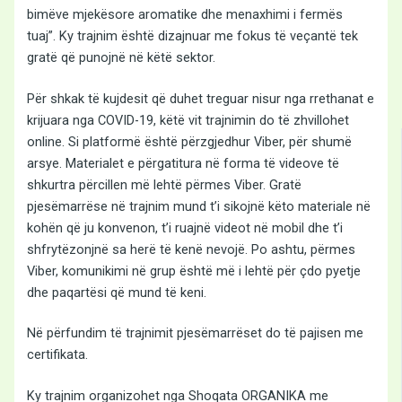
bimëve mjekësore aromatike dhe menaxhimi i fermës
tuaj”. Ky trajnim është dizajnuar me fokus të veçantë tek
gratë që punojnë në këtë sektor.
Për shkak të kujdesit që duhet treguar nisur nga rrethanat e
krijuara nga COVID-19, këtë vit trajnimin do të zhvillohet
online. Si platformë është përzgjedhur Viber, për shumë
arsye. Materialet e përgatitura në forma të videove të
shkurtra përcillen më lehtë përmes Viber. Gratë
pjesëmarrëse në trajnim mund t’i sikojnë këto materiale në
kohën që ju konvenon, t’i ruajnë videot në mobil dhe t’i
shfrytëzonjnë sa herë të kenë nevojë. Po ashtu, përmes
Viber, komunikimi në grup është më i lehtë për çdo pyetje
dhe paqartësi që mund të keni.
Në përfundim të trajnimit pjesëmarrëset do të pajisen me
certifikata.
Ky trajnim organizohet nga Shoqata ORGANIKA me