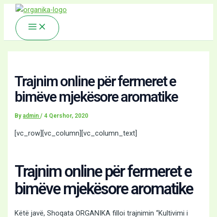
Main
Skip
Menu
to
content
Trajnim online për fermeret e
bimëve mjekësore aromatike
By
admin
/
4 Qershor, 2020
[vc_row][vc_column][vc_column_text]
Trajnim online për fermeret e
bimëve mjekësore aromatike
Këtë javë, Shoqata ORGANIKA filloi trajnimin “Kultivimi i