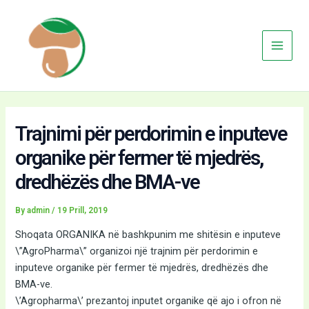
Skip
Main
to
Menu
content
Trajnimi për perdorimin e inputeve
organike për fermer të mjedrës,
dredhëzës dhe BMA-ve
By
admin
/
19 Prill, 2019
Shoqata ORGANIKA në bashkpunim me shitësin e inputeve
\”AgroPharma\” organizoi një trajnim për perdorimin e
inputeve organike për fermer të mjedrës, dredhëzës dhe
BMA-ve.
\’Agropharma\’ prezantoj inputet organike që ajo i ofron në