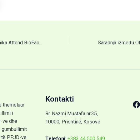
Members of Organika Attend BioFach Fair in Germany
Kontakti
ë themeluar
llimi i
Rr. Nazmi Mustafa nr.35,
D-ve dhe
10000, Prishtinë, Kosovë
gumbullimit
 të PPJD-ve
Telefoni
:
+383 44 500 549