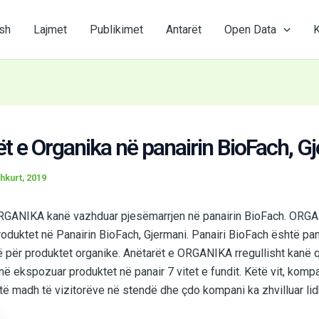
sh
Lajmet
Publikimet
Antarët
Open Data
K
t e Organika në panairin BioFach, G
hkurt, 2019
RGANIKA kanë vazhduar pjesëmarrjen në panairin BioFach. ORG
oduktet në Panairin BioFach, Gjermani. Panairi BioFach është pan
 për produktet organike. Anëtarët e ORGANIKA rregullisht kanë 
në ekspozuar produktet në panair 7 vitet e fundit. Këtë vit, komp
ë madh të vizitorëve në stendë dhe çdo kompani ka zhvilluar lidhj