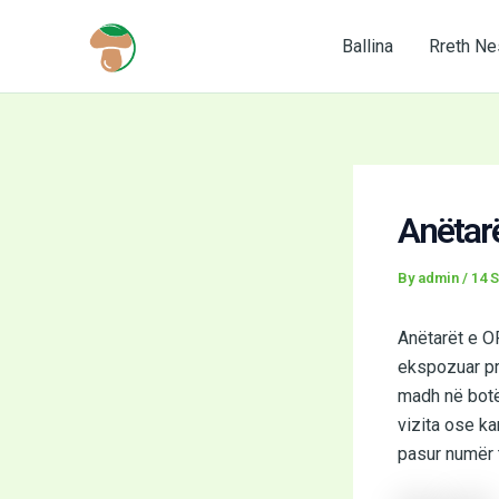
Skip
to
Ballina
Rreth Ne
content
Anëtarë
By
admin
/
14 S
Anëtarët e O
ekspozuar pr
madh në botë
vizita ose ka
pasur numër t