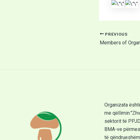
PREVIOUS
Organizata ësht
me qëllimin:"Zhvi
sektorit të PPJ
BMA-ve përmes 
të qëndrueshëm