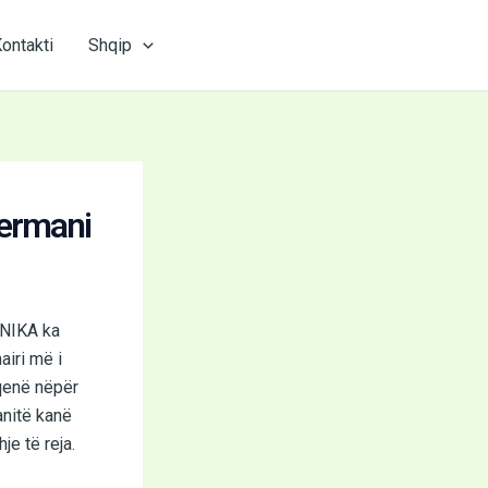
ontakti
Shqip
jermani
ANIKA ka
airi më i
qenë nëpër
anitë kanë
e të reja.