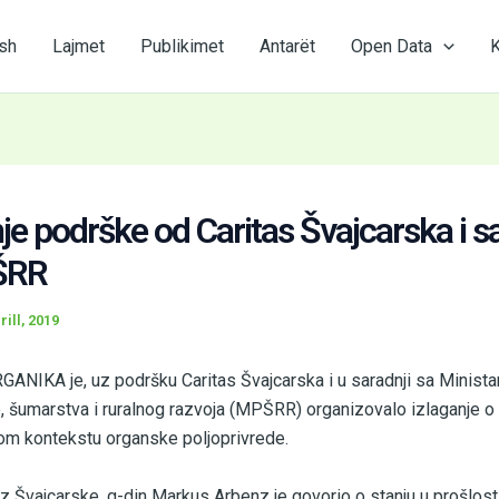
sh
Lajmet
Publikimet
Antarët
Open Data
K
je podrške od Caritas Švajcarska i s
ŠRR
rill, 2019
GANIKA je, uz podršku Caritas Švajcarska i u saradnji sa Minist
e, šumarstva i ruralnog razvoja (MPŠRR) organizovalo izlaganje o
m kontekstu organske poljoprivrede.
z Švajcarske, g-din Markus Arbenz je govorio o stanju u prošlost