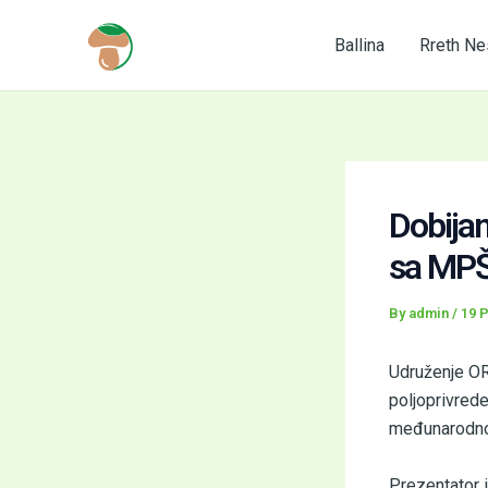
Skip
to
Ballina
Rreth Ne
content
Dobijan
sa MP
By
admin
/
19 P
Udruženje OR
poljoprivred
međunarodno
Prezentator i