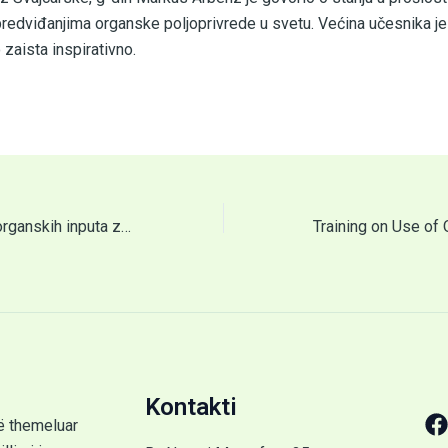
redviđanjima organske poljoprivrede u svetu. Većina učesnika je 
 zaista inspirativno.
Obuka o upotrebi organskih inputa za uzgajivače maline, jagode i LAB
Kontakti
ë themeluar