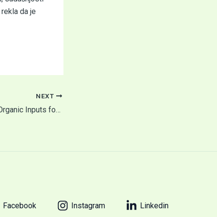
rekla da je
NEXT
Training on Use of Organic Inputs for Raspberry, Strawberry and MAP Farmers
Facebook
Instagram
Linkedin