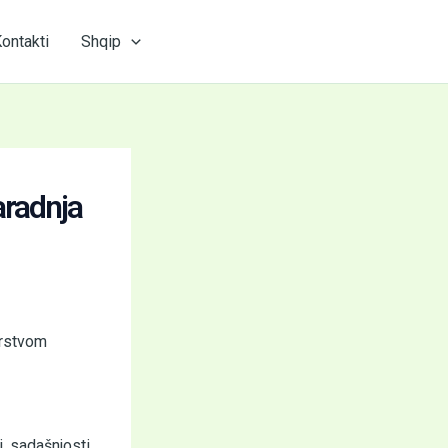
ontakti
Shqip
aradnja
arstvom
i, sadašnjosti