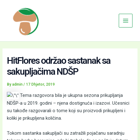
Skip
Main
to
Menu
content
HitFlores održao sastanak sa
sakupljačima NDŠP
By
admin
/
17 Dhjetor, 2019
Tema razgovora bila je ukupna sezona prikupljanja
NDŠP-a u 2019. godini – njena dostignuća i izazovi. Učesnici
su takođe razgovarali o tome koji su proizvodi prikupljeni i
koliki je prikupljena količina.
Tokom sastanka sakupljači su zatražili pojačanu saradnju