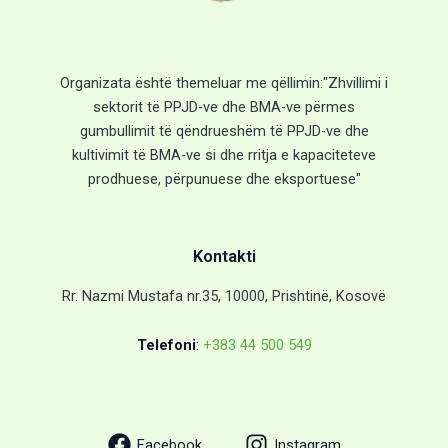
Organizata është themeluar me qëllimin:"Zhvillimi i
sektorit të PPJD-ve dhe BMA-ve përmes
gumbullimit të qëndrueshëm të PPJD-ve dhe
kultivimit të BMA-ve si dhe rritja e kapaciteteve
prodhuese, përpunuese dhe eksportuese"
Kontakti
Rr. Nazmi Mustafa nr.35, 10000, Prishtinë, Kosovë
Telefoni
:
+383 44 500 549
Facebook
Instagram