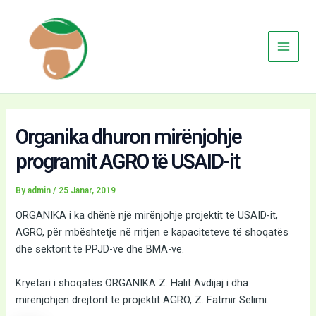
Skip
Main
to
Menu
content
Organika dhuron mirënjohje
programit AGRO të USAID-it
By
admin
/
25 Janar, 2019
ORGANIKA i ka dhënë një mirënjohje projektit të USAID-it,
AGRO, për mbështetje në rritjen e kapaciteteve të shoqatës
dhe sektorit të PPJD-ve dhe BMA-ve.
Kryetari i shoqatës ORGANIKA Z. Halit Avdijaj i dha
mirënjohjen drejtorit të projektit AGRO, Z. Fatmir Selimi.