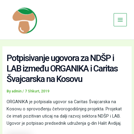
Skip
Main
to
Menu
content
Potpisivanje ugovora za NDŠP i
LAB između ORGANIKA i Caritas
Švajcarska na Kosovu
By
admin
/
7 Shkurt, 2019
ORGANIKA je potpisala ugovor sa Caritas Švajcarska na
Kosovu o sprovođenju četvorogodišnjeg projekta. Projekat
će imati pozitivan uticaj na dalji razvoj sektora NDŠP i LAB.
Ugovor je potpisao predsednik udruženja g-din Halit Avdijaj.