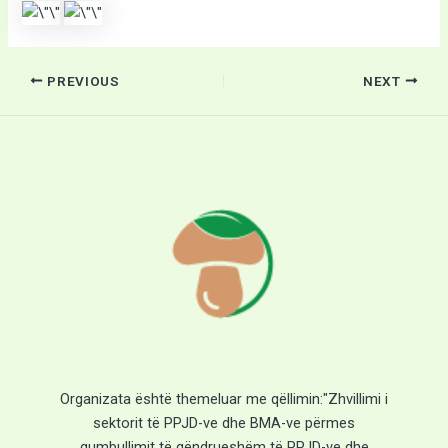
PREVIOUS
NEXT
Organizata është themeluar me qëllimin:"Zhvillimi i
sektorit të PPJD-ve dhe BMA-ve përmes
gumbullimit të qëndrueshëm të PPJD-ve dhe