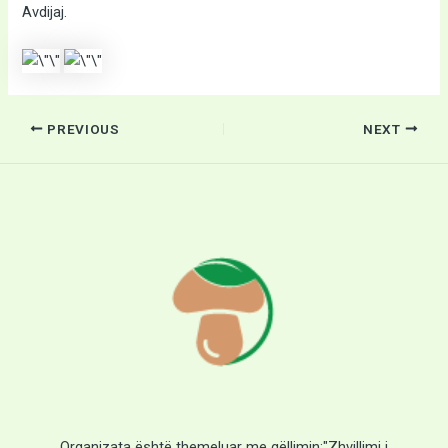
Avdijaj.
PREVIOUS
NEXT
Organizata është themeluar me qëllimin:"Zhvillimi i