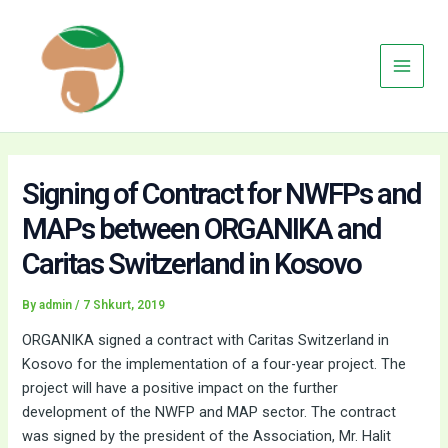
Skip
Main
to
Menu
content
Signing of Contract for NWFPs and
MAPs between ORGANIKA and
Caritas Switzerland in Kosovo
By
admin
/
7 Shkurt, 2019
ORGANIKA signed a contract with Caritas Switzerland in
Kosovo for the implementation of a four-year project. The
project will have a positive impact on the further
development of the NWFP and MAP sector. The contract
was signed by the president of the Association, Mr. Halit