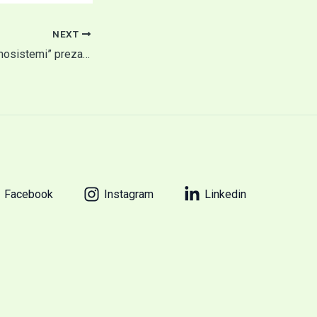
NEXT
Kompani “OSA Termosistemi” prezanton makineritë e veta para anëtarëve te ORGANIKA
Facebook
Instagram
Linkedin