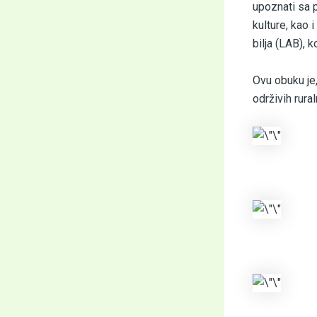
upoznati sa p
kulture, kao 
bilja (LAB), 
Ovu obuku je
održivih rura