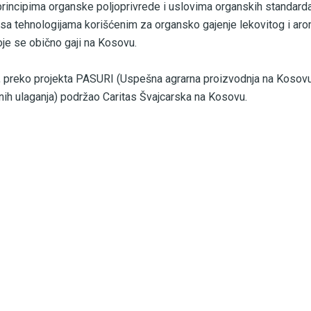
rincipima organske poljoprivrede i uslovima organskih standarda 
i sa tehnologijama korišćenim za organsko gajenje lekovitog i ar
koje se obično gaji na Kosovu.
, preko projekta PASURI (Uspešna agrarna proizvodnja na Kosov
lnih ulaganja) podržao Caritas Švajcarska na Kosovu.