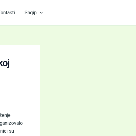
ontakti
Shqip
koj
ženje
rganizovalo
nici su