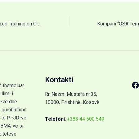
ORGANIKA Organized Training on Organic Agriculture for Rural Agricultural Advisory Services of Kosovo
Kontakti
ë themeluar
llimi i
Rr. Nazmi Mustafa nr.35,
D-ve dhe
10000, Prishtinë, Kosovë
gumbullimit
 të PPJD-ve
Telefoni
:
+383 44 500 549
ë BMA-ve si
citeteve