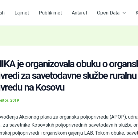
sh
Lajmet
Publikimet
Antarët
Open Data
K
KA je organizovala obuku o organs
ivredi za savetodavne službe ruralnu
rivredu na Kosovu
ntor, 2019
vođenja Akcionog plana za organsku poljoprivredu (APOP), udru
 za savetnike Kosovskih poljoprivrednih savetodavnih službi, o
nskoj poljoprivredi i organskom gajenju LAB. Tokom obuke, savet