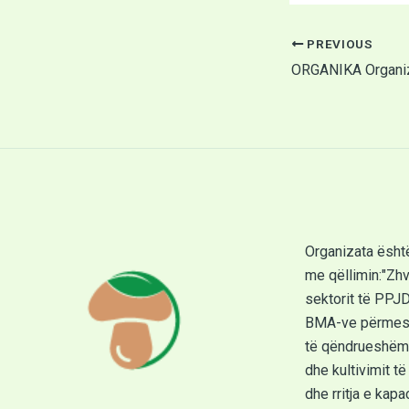
PREVIOUS
Organizata ësht
me qëllimin:"Zhvi
sektorit të PPJ
BMA-ve përmes 
të qëndrueshëm
dhe kultivimit t
dhe rritja e kapa