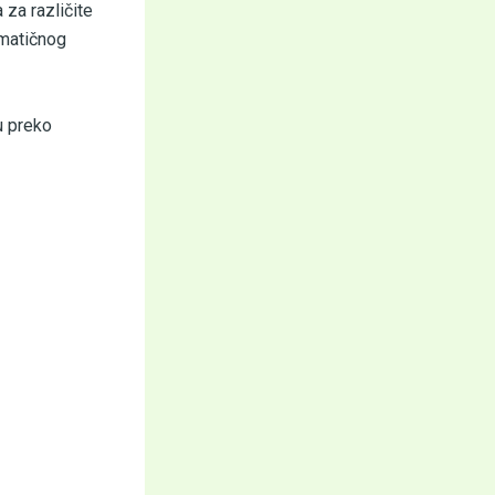
za različite
omatičnog
u preko