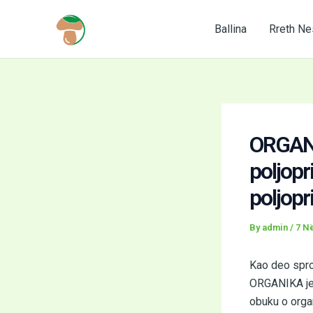
Skip
to
Ballina
Rreth Ne
content
ORGANI
poljopr
poljop
By
admin
/
7 Në
Kao deo spro
ORGANIKA je,
obuku o orga